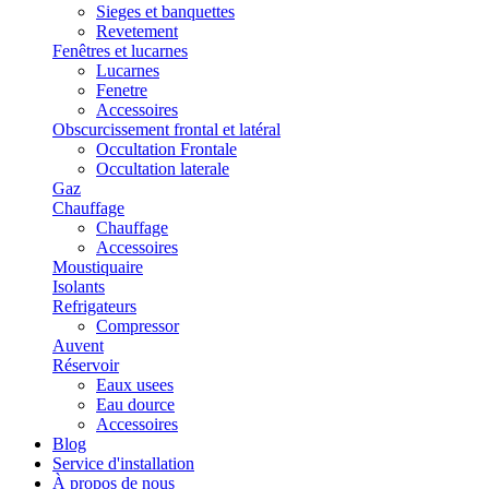
Sieges et banquettes
Revetement
Fenêtres et lucarnes
Lucarnes
Fenetre
Accessoires
Obscurcissement frontal et latéral
Occultation Frontale
Occultation laterale
Gaz
Chauffage
Chauffage
Accessoires
Moustiquaire
Isolants
Refrigateurs
Compressor
Auvent
Réservoir
Eaux usees
Eau dource
Accessoires
Blog
Service d'installation
À propos de nous